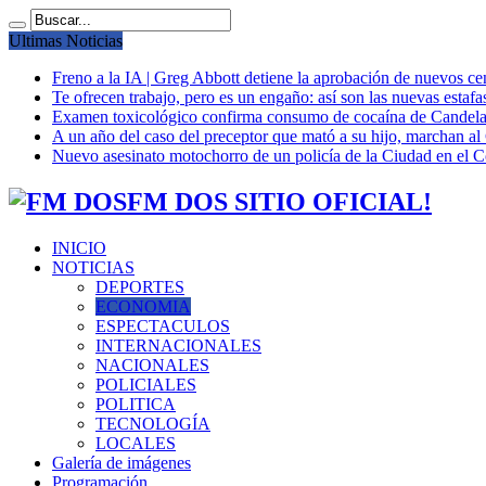
Ultimas Noticias
Freno a la IA | Greg Abbott detiene la aprobación de nuevos ce
Te ofrecen trabajo, pero es un engaño: así son las nuevas estafa
Examen toxicológico confirma consumo de cocaína de Candela
A un año del caso del preceptor que mató a su hijo, marchan al 
Nuevo asesinato motochorro de un policía de la Ciudad en el
FM DOS SITIO OFICIAL!
INICIO
NOTICIAS
DEPORTES
ECONOMIA
ESPECTACULOS
INTERNACIONALES
NACIONALES
POLICIALES
POLITICA
TECNOLOGÍA
LOCALES
Galería de imágenes
Programación