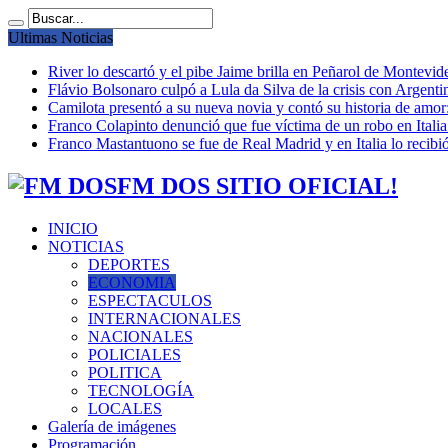
Ultimas Noticias
River lo descartó y el pibe Jaime brilla en Peñarol de Montevi
Flávio Bolsonaro culpó a Lula da Silva de la crisis con Argentin
Camilota presentó a su nueva novia y contó su historia de amo
Franco Colapinto denunció que fue víctima de un robo en Italia
Franco Mastantuono se fue de Real Madrid y en Italia lo recibió
FM DOS SITIO OFICIAL!
INICIO
NOTICIAS
DEPORTES
ECONOMIA
ESPECTACULOS
INTERNACIONALES
NACIONALES
POLICIALES
POLITICA
TECNOLOGÍA
LOCALES
Galería de imágenes
Programación