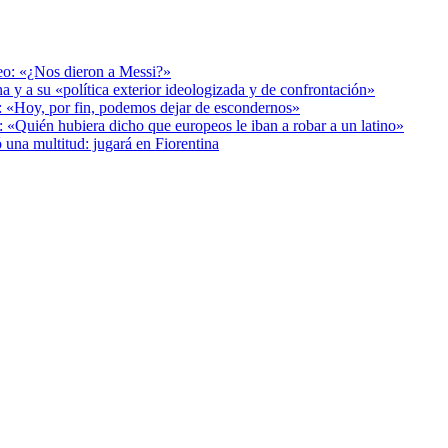
deo: «¿Nos dieron a Messi?»
a y a su «política exterior ideologizada y de confrontación»
r: «Hoy, por fin, podemos dejar de escondernos»
: «Quién hubiera dicho que europeos le iban a robar a un latino»
 una multitud: jugará en Fiorentina