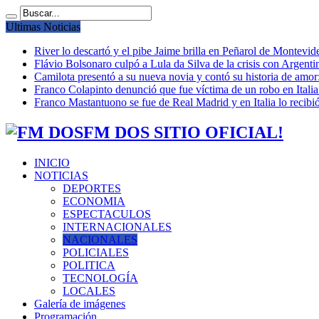
Ultimas Noticias
River lo descartó y el pibe Jaime brilla en Peñarol de Montevi
Flávio Bolsonaro culpó a Lula da Silva de la crisis con Argentin
Camilota presentó a su nueva novia y contó su historia de amo
Franco Colapinto denunció que fue víctima de un robo en Italia
Franco Mastantuono se fue de Real Madrid y en Italia lo recibió
FM DOS SITIO OFICIAL!
INICIO
NOTICIAS
DEPORTES
ECONOMIA
ESPECTACULOS
INTERNACIONALES
NACIONALES
POLICIALES
POLITICA
TECNOLOGÍA
LOCALES
Galería de imágenes
Programación