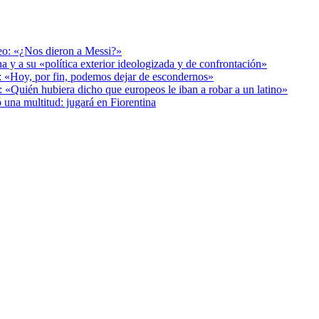
deo: «¿Nos dieron a Messi?»
a y a su «política exterior ideologizada y de confrontación»
r: «Hoy, por fin, podemos dejar de escondernos»
: «Quién hubiera dicho que europeos le iban a robar a un latino»
 una multitud: jugará en Fiorentina