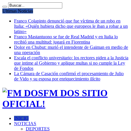
Ultimas Noticias
Franco Colapinto denunció que fue víctima de un robo en
Italia: «Quién hubiera dicho que europeos le iban a robar a un
latino»
Franco Mastantuono se fue de Real Madrid y en Italia lo
recibió una multitud: jugará en Fiorentina
Dolor en Chubut: murió el intendente de Gaiman en medio de
una operación
Escala el conflicto universitario: los rectores piden a la Justicia
que intime al Gobierno y aplique multas si no cumple la Ley
de Fondos
La Cámara de Casación confirmó el procesamiento de Julio
de Vido y su esposa por enriquecimiento ilícito
FM DOS SITIO
OFICIAL!
INICIO
NOTICIAS
DEPORTES