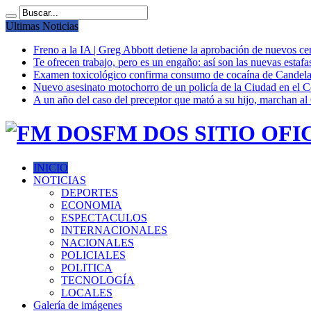
Ultimas Noticias
Freno a la IA | Greg Abbott detiene la aprobación de nuevos ce
Te ofrecen trabajo, pero es un engaño: así son las nuevas estafa
Examen toxicológico confirma consumo de cocaína de Candela
Nuevo asesinato motochorro de un policía de la Ciudad en el
A un año del caso del preceptor que mató a su hijo, marchan al 
FM DOS SITIO OFI
INICIO
NOTICIAS
DEPORTES
ECONOMIA
ESPECTACULOS
INTERNACIONALES
NACIONALES
POLICIALES
POLITICA
TECNOLOGÍA
LOCALES
Galería de imágenes