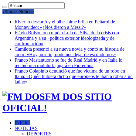
Ultimas Noticias
River lo descartó y el pibe Jaime brilla en Peñarol de
Montevideo: «¿Nos dieron a Messi?»
Flávio Bolsonaro culpó a Lula da Silva de la crisis con
Argentina y a su «política exterior ideologizada y de
confrontación»
Camilota presentó a su nueva novia y contó su historia de
amor: «Hoy, por fin, podemos dejar de escondernos»
Franco Mastantuono se fue de Real Madrid y en Italia lo
recibió una multitud: jugará en Fiorentina
Franco Colapinto denunció que fue víctima de un robo en
Italia: «Quién hubiera dicho que europeos le iban a robar a un
latino»
FM DOS SITIO
OFICIAL!
INICIO
NOTICIAS
DEPORTES