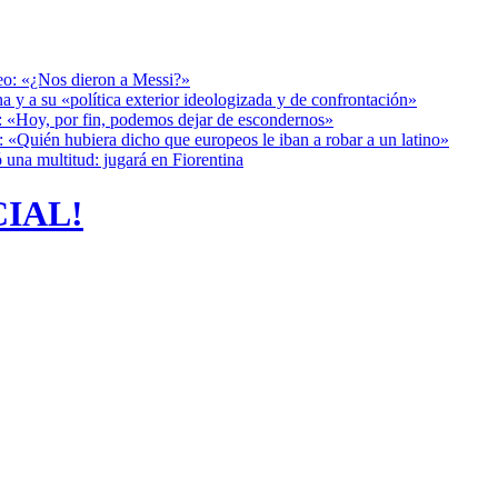
deo: «¿Nos dieron a Messi?»
a y a su «política exterior ideologizada y de confrontación»
r: «Hoy, por fin, podemos dejar de escondernos»
: «Quién hubiera dicho que europeos le iban a robar a un latino»
 una multitud: jugará en Fiorentina
CIAL!