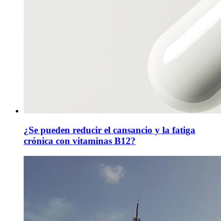
¿Se pueden reducir el cansancio y la fatiga
crónica con vitaminas B12?