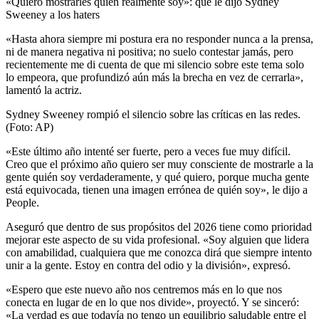
«Quiero mostrarles quien realmente soy»: qué le dijo Sydney
Sweeney a los haters
«Hasta ahora siempre mi postura era no responder nunca a la prensa,
ni de manera negativa ni positiva; no suelo contestar jamás, pero
recientemente me di cuenta de que mi silencio sobre este tema solo
lo empeora, que profundizó aún más la brecha en vez de cerrarla»,
lamentó la actriz.
Sydney Sweeney rompió el silencio sobre las críticas en las redes.
(Foto: AP)
«Este último año intenté ser fuerte, pero a veces fue muy difícil.
Creo que el próximo año quiero ser muy consciente de mostrarle a la
gente quién soy verdaderamente, y qué quiero, porque mucha gente
está equivocada, tienen una imagen errónea de quién soy», le dijo a
People.
Aseguró que dentro de sus propósitos del 2026 tiene como prioridad
mejorar este aspecto de su vida profesional. «Soy alguien que lidera
con amabilidad, cualquiera que me conozca dirá que siempre intento
unir a la gente. Estoy en contra del odio y la división», expresó.
«Espero que este nuevo año nos centremos más en lo que nos
conecta en lugar de en lo que nos divide», proyectó. Y se sinceró:
«La verdad es que todavía no tengo un equilibrio saludable entre el