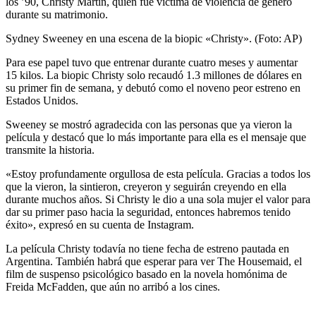
los ’90, Christy Martin, quien fue víctima de violencia de género
durante su matrimonio.
Sydney Sweeney en una escena de la biopic «Christy». (Foto: AP)
Para ese papel tuvo que entrenar durante cuatro meses y aumentar
15 kilos. La biopic Christy solo recaudó 1.3 millones de dólares en
su primer fin de semana, y debutó como el noveno peor estreno en
Estados Unidos.
Sweeney se mostró agradecida con las personas que ya vieron la
película y destacó que lo más importante para ella es el mensaje que
transmite la historia.
«Estoy profundamente orgullosa de esta película. Gracias a todos los
que la vieron, la sintieron, creyeron y seguirán creyendo en ella
durante muchos años. Si Christy le dio a una sola mujer el valor para
dar su primer paso hacia la seguridad, entonces habremos tenido
éxito», expresó en su cuenta de Instagram.
La película Christy todavía no tiene fecha de estreno pautada en
Argentina. También habrá que esperar para ver The Housemaid, el
film de suspenso psicológico basado en la novela homónima de
Freida McFadden, que aún no arribó a los cines.