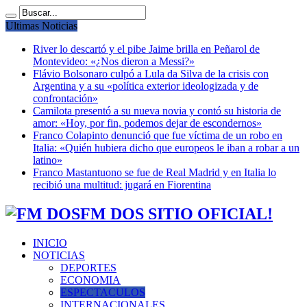
Ultimas Noticias
River lo descartó y el pibe Jaime brilla en Peñarol de
Montevideo: «¿Nos dieron a Messi?»
Flávio Bolsonaro culpó a Lula da Silva de la crisis con
Argentina y a su «política exterior ideologizada y de
confrontación»
Camilota presentó a su nueva novia y contó su historia de
amor: «Hoy, por fin, podemos dejar de escondernos»
Franco Colapinto denunció que fue víctima de un robo en
Italia: «Quién hubiera dicho que europeos le iban a robar a un
latino»
Franco Mastantuono se fue de Real Madrid y en Italia lo
recibió una multitud: jugará en Fiorentina
FM DOS SITIO OFICIAL!
INICIO
NOTICIAS
DEPORTES
ECONOMIA
ESPECTACULOS
INTERNACIONALES