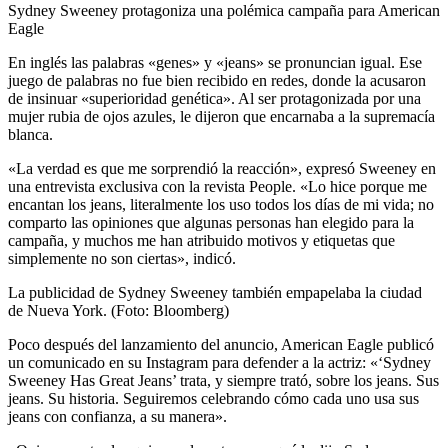
Sydney Sweeney protagoniza una polémica campaña para American
Eagle
En inglés las palabras «genes» y «jeans» se pronuncian igual. Ese
juego de palabras no fue bien recibido en redes, donde la acusaron
de insinuar «superioridad genética». Al ser protagonizada por una
mujer rubia de ojos azules, le dijeron que encarnaba a la supremacía
blanca.
«La verdad es que me sorprendió la reacción», expresó Sweeney en
una entrevista exclusiva con la revista People. «Lo hice porque me
encantan los jeans, literalmente los uso todos los días de mi vida; no
comparto las opiniones que algunas personas han elegido para la
campaña, y muchos me han atribuido motivos y etiquetas que
simplemente no son ciertas», indicó.
La publicidad de Sydney Sweeney también empapelaba la ciudad
de Nueva York. (Foto: Bloomberg)
Poco después del lanzamiento del anuncio, American Eagle publicó
un comunicado en su Instagram para defender a la actriz: «‘Sydney
Sweeney Has Great Jeans’ trata, y siempre trató, sobre los jeans. Sus
jeans. Su historia. Seguiremos celebrando cómo cada uno usa sus
jeans con confianza, a su manera».