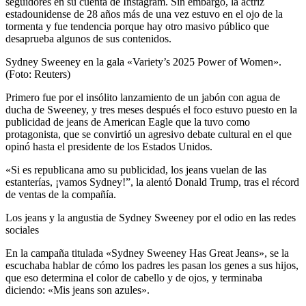
seguidores en su cuenta de Instagram. Sin embargo, la actriz
estadounidense de 28 años más de una vez estuvo en el ojo de la
tormenta y fue tendencia porque hay otro masivo público que
desaprueba algunos de sus contenidos.
Sydney Sweeney en la gala «Variety’s 2025 Power of Women».
(Foto: Reuters)
Primero fue por el insólito lanzamiento de un jabón con agua de
ducha de Sweeney, y tres meses después el foco estuvo puesto en la
publicidad de jeans de American Eagle que la tuvo como
protagonista, que se convirtió un agresivo debate cultural en el que
opinó hasta el presidente de los Estados Unidos.
«Si es republicana amo su publicidad, los jeans vuelan de las
estanterías, ¡vamos Sydney!”, la alentó Donald Trump, tras el récord
de ventas de la compañía.
Los jeans y la angustia de Sydney Sweeney por el odio en las redes
sociales
En la campaña titulada «Sydney Sweeney Has Great Jeans», se la
escuchaba hablar de cómo los padres les pasan los genes a sus hijos,
que eso determina el color de cabello y de ojos, y terminaba
diciendo: «Mis jeans son azules».