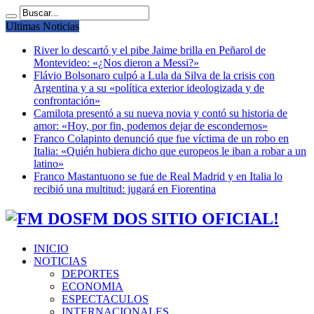
Ultimas Noticias
River lo descartó y el pibe Jaime brilla en Peñarol de
Montevideo: «¿Nos dieron a Messi?»
Flávio Bolsonaro culpó a Lula da Silva de la crisis con
Argentina y a su «política exterior ideologizada y de
confrontación»
Camilota presentó a su nueva novia y contó su historia de
amor: «Hoy, por fin, podemos dejar de escondernos»
Franco Colapinto denunció que fue víctima de un robo en
Italia: «Quién hubiera dicho que europeos le iban a robar a un
latino»
Franco Mastantuono se fue de Real Madrid y en Italia lo
recibió una multitud: jugará en Fiorentina
FM DOS SITIO OFICIAL!
INICIO
NOTICIAS
DEPORTES
ECONOMIA
ESPECTACULOS
INTERNACIONALES