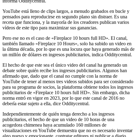
informa Odditycentral.
YouTube está lleno de clips largos, a menudo grabados en bucle y
pensados ​​para reproducirse en segundo plano sin distraer. Es una
receta que funciona, y la mayoría de los creadores publican varios
vídeos de este tipo para maximizar sus ganancias.
Pero ese no es el caso de «Fireplace 10 hours full HD». El canal,
también llamado «Fireplace 10 Hours», solo ha subido un video en
la última década, por lo que es una locura que haya generado más de
un millón de dólares en ingresos publicitarios, indica Odditycentral.
El hecho de que este sea el único video del canal ha generado un
debate sobre quién recibe los ingresos publicitarios. Algunos han
afirmado que, dado que el canal no cumple con la norma de
YouTube de tener al menos tres videos subidos para ser considerado
para su programa de socios, la plataforma obtiene todos los ingresos
publicitarios de «Fireplace 10 hours full HD». Sin embargo, dicha
norma entró en vigor en 2023, por lo que este canal de 2016 no
debería estar sujeto a ella, dice Odditycentral.
Independientemente de quién tenga derecho a los ingresos
publicitarios, el hecho de que un video de 10 horas de una
acogedora chimenea haya acumulado 160 millones de
visualizaciones en YouTube demuestra que no es necesario inventar
algo nuevo y emocionante, contratar editores ni publicar a diario.