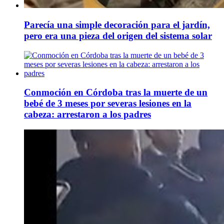
Parecía una simple decoración para el jardín,
pero era una pieza del origen del sistema solar
Conmoción en Córdoba tras la muerte de un
bebé de 3 meses por severas lesiones en la
cabeza: arrestaron a los padres