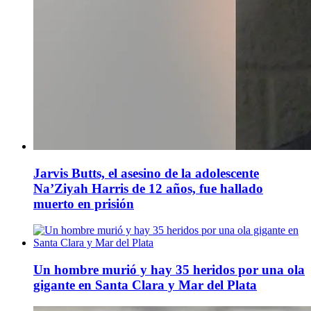
Jarvis Butts, el asesino de la adolescente
Na’Ziyah Harris de 12 años, fue hallado
muerto en prisión
Un hombre murió y hay 35 heridos por una ola
gigante en Santa Clara y Mar del Plata