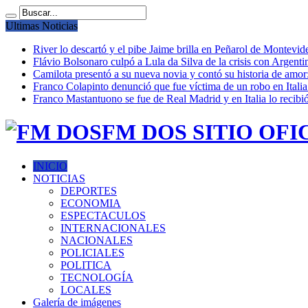
Ultimas Noticias
River lo descartó y el pibe Jaime brilla en Peñarol de Montevi
Flávio Bolsonaro culpó a Lula da Silva de la crisis con Argentin
Camilota presentó a su nueva novia y contó su historia de amo
Franco Colapinto denunció que fue víctima de un robo en Italia
Franco Mastantuono se fue de Real Madrid y en Italia lo recibió
FM DOS SITIO OFI
INICIO
NOTICIAS
DEPORTES
ECONOMIA
ESPECTACULOS
INTERNACIONALES
NACIONALES
POLICIALES
POLITICA
TECNOLOGÍA
LOCALES
Galería de imágenes