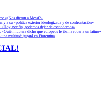
deo: «¿Nos dieron a Messi?»
a y a su «política exterior ideologizada y de confrontación»
r: «Hoy, por fin, podemos dejar de escondernos»
: «Quién hubiera dicho que europeos le iban a robar a un latino»
 una multitud: jugará en Fiorentina
CIAL!