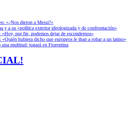
deo: «¿Nos dieron a Messi?»
a y a su «política exterior ideologizada y de confrontación»
r: «Hoy, por fin, podemos dejar de escondernos»
: «Quién hubiera dicho que europeos le iban a robar a un latino»
 una multitud: jugará en Fiorentina
CIAL!