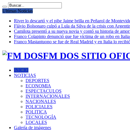
Ultimas Noticias
River lo descartó y el pibe Jaime brilla en Peñarol de Montevi
Flávio Bolsonaro culpó a Lula da Silva de la crisis con Argentin
Camilota presentó a su nueva novia y contó su historia de amo
Franco Colapinto denunció que fue víctima de un robo en Italia
Franco Mastantuono se fue de Real Madrid y en Italia lo recibió
FM DOS SITIO OFI
INICIO
NOTICIAS
DEPORTES
ECONOMIA
ESPECTACULOS
INTERNACIONALES
NACIONALES
POLICIALES
POLITICA
TECNOLOGÍA
LOCALES
Galería de imágenes