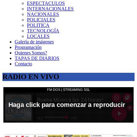
ESPECTACULOS
INTERNACIONALES
NACIONALES
POLICIALES
POLITICA
TECNOLOGÍA
LOCALES
Galería de imágenes
Programación
Quienes Somos?
TAPAS DE DIARIOS
Contacto
RADIO EN VIVO