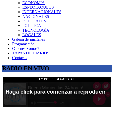
ECONOMIA
ESPECTACULOS
INTERNACIONALES
NACIONALES
POLICIALES
POLITICA
TECNOLOGÍA
LOCALES
Galería de imágenes
Programación
Quienes Somos?
TAPAS DE DIARIOS
Contacto
RADIO EN VIVO