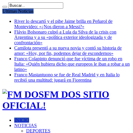
Ultimas Noticias
River lo descartó y el pibe Jaime brilla en Peñarol de
Montevideo: «¿Nos dieron a Messi?»
Flávio Bolsonaro culpó a Lula da Silva de la crisis con
Argentina y a su «política exterior ideologizada y de
confrontación»
Camilota presentó a su nueva novia y contó su historia de
amor: «Hoy, por fin, podemos dejar de escondernos»
Franco Colapinto denunció que fue víctima de un robo en
Italia: «Quién hubiera dicho que europeos le iban a robar a un
latino»
Franco Mastantuono se fue de Real Madrid y en Italia lo
recibió una multitud: jugará en Fiorentina
FM DOS SITIO
OFICIAL!
INICIO
NOTICIAS
DEPORTES