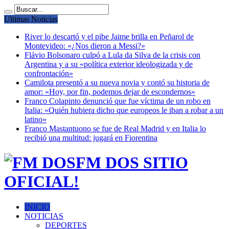
Ultimas Noticias
River lo descartó y el pibe Jaime brilla en Peñarol de
Montevideo: «¿Nos dieron a Messi?»
Flávio Bolsonaro culpó a Lula da Silva de la crisis con
Argentina y a su «política exterior ideologizada y de
confrontación»
Camilota presentó a su nueva novia y contó su historia de
amor: «Hoy, por fin, podemos dejar de escondernos»
Franco Colapinto denunció que fue víctima de un robo en
Italia: «Quién hubiera dicho que europeos le iban a robar a un
latino»
Franco Mastantuono se fue de Real Madrid y en Italia lo
recibió una multitud: jugará en Fiorentina
FM DOS SITIO
OFICIAL!
INICIO
NOTICIAS
DEPORTES