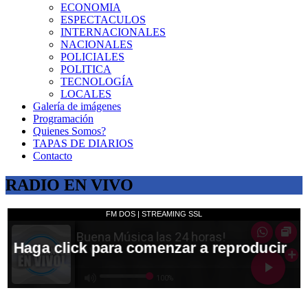
ECONOMIA
ESPECTACULOS
INTERNACIONALES
NACIONALES
POLICIALES
POLITICA
TECNOLOGÍA
LOCALES
Galería de imágenes
Programación
Quienes Somos?
TAPAS DE DIARIOS
Contacto
RADIO EN VIVO