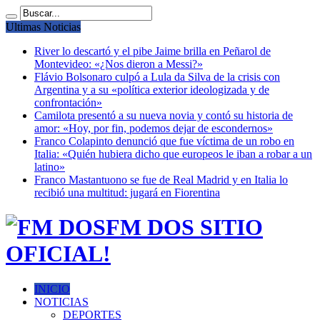
Ultimas Noticias
River lo descartó y el pibe Jaime brilla en Peñarol de
Montevideo: «¿Nos dieron a Messi?»
Flávio Bolsonaro culpó a Lula da Silva de la crisis con
Argentina y a su «política exterior ideologizada y de
confrontación»
Camilota presentó a su nueva novia y contó su historia de
amor: «Hoy, por fin, podemos dejar de escondernos»
Franco Colapinto denunció que fue víctima de un robo en
Italia: «Quién hubiera dicho que europeos le iban a robar a un
latino»
Franco Mastantuono se fue de Real Madrid y en Italia lo
recibió una multitud: jugará en Fiorentina
FM DOS SITIO
OFICIAL!
INICIO
NOTICIAS
DEPORTES