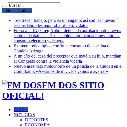
Ultimas Noticias
Te ofrecen trabajo, pero es un engaño: así son las nuevas
estafas laborales para robar dinero y datos
Freno a la IA | Greg Abbott detiene la aprobación de nuevos
centros de datos en Texas debido a preocupaciones sobre el
consumo eléctrico y de agua
Examen toxicológico confirma consumo de cocaína de
Candela Arizaga
A un año del caso del preceptor que mató a su hijo, marchan
al Congreso contra la violencia vicaria
Nuevo asesinato motochorro de un policía de la Ciudad en el
Conurbano: «Asesinos de m…, los vamos a agarrar»
FM DOS SITIO
OFICIAL!
INICIO
NOTICIAS
DEPORTES
ECONOMIA