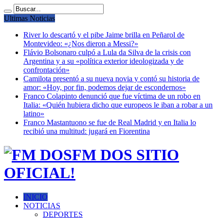
Ultimas Noticias
River lo descartó y el pibe Jaime brilla en Peñarol de
Montevideo: «¿Nos dieron a Messi?»
Flávio Bolsonaro culpó a Lula da Silva de la crisis con
Argentina y a su «política exterior ideologizada y de
confrontación»
Camilota presentó a su nueva novia y contó su historia de
amor: «Hoy, por fin, podemos dejar de escondernos»
Franco Colapinto denunció que fue víctima de un robo en
Italia: «Quién hubiera dicho que europeos le iban a robar a un
latino»
Franco Mastantuono se fue de Real Madrid y en Italia lo
recibió una multitud: jugará en Fiorentina
FM DOS SITIO
OFICIAL!
INICIO
NOTICIAS
DEPORTES