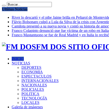
Ultimas Noticias
River lo descartó y el pibe Jaime brilla en Peñarol de Montevi
Flávio Bolsonaro culpó a Lula da Silva de la crisis con Argentin
Camilota presentó a su nueva novia y contó su historia de amo
Franco Colapinto denunció que fue víctima de un robo en Italia
Franco Mastantuono se fue de Real Madrid y en Italia lo recibió
FM DOS SITIO OFI
INICIO
NOTICIAS
DEPORTES
ECONOMIA
ESPECTACULOS
INTERNACIONALES
NACIONALES
POLICIALES
POLITICA
TECNOLOGÍA
LOCALES
Galería de imágenes