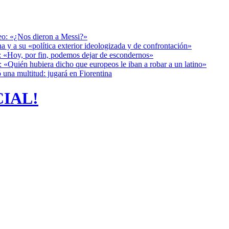
deo: «¿Nos dieron a Messi?»
a y a su «política exterior ideologizada y de confrontación»
r: «Hoy, por fin, podemos dejar de escondernos»
: «Quién hubiera dicho que europeos le iban a robar a un latino»
 una multitud: jugará en Fiorentina
CIAL!