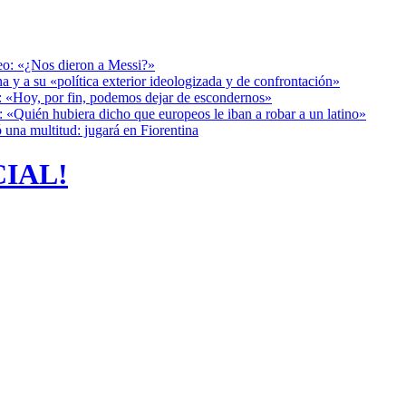
deo: «¿Nos dieron a Messi?»
a y a su «política exterior ideologizada y de confrontación»
r: «Hoy, por fin, podemos dejar de escondernos»
: «Quién hubiera dicho que europeos le iban a robar a un latino»
 una multitud: jugará en Fiorentina
CIAL!