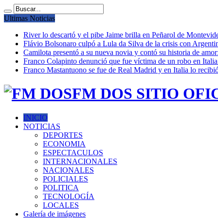
Ultimas Noticias
River lo descartó y el pibe Jaime brilla en Peñarol de Montevi
Flávio Bolsonaro culpó a Lula da Silva de la crisis con Argentin
Camilota presentó a su nueva novia y contó su historia de amo
Franco Colapinto denunció que fue víctima de un robo en Italia
Franco Mastantuono se fue de Real Madrid y en Italia lo recibió
FM DOS SITIO OFI
INICIO
NOTICIAS
DEPORTES
ECONOMIA
ESPECTACULOS
INTERNACIONALES
NACIONALES
POLICIALES
POLITICA
TECNOLOGÍA
LOCALES
Galería de imágenes