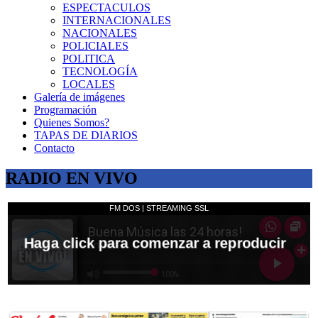
ESPECTACULOS
INTERNACIONALES
NACIONALES
POLICIALES
POLITICA
TECNOLOGÍA
LOCALES
Galería de imágenes
Programación
Quienes Somos?
TAPAS DE DIARIOS
Contacto
RADIO EN VIVO