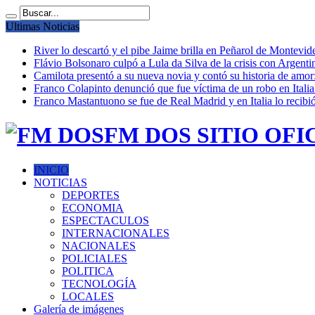
Ultimas Noticias
River lo descartó y el pibe Jaime brilla en Peñarol de Montevi
Flávio Bolsonaro culpó a Lula da Silva de la crisis con Argentin
Camilota presentó a su nueva novia y contó su historia de amo
Franco Colapinto denunció que fue víctima de un robo en Italia
Franco Mastantuono se fue de Real Madrid y en Italia lo recibió
FM DOS SITIO OFI
INICIO
NOTICIAS
DEPORTES
ECONOMIA
ESPECTACULOS
INTERNACIONALES
NACIONALES
POLICIALES
POLITICA
TECNOLOGÍA
LOCALES
Galería de imágenes