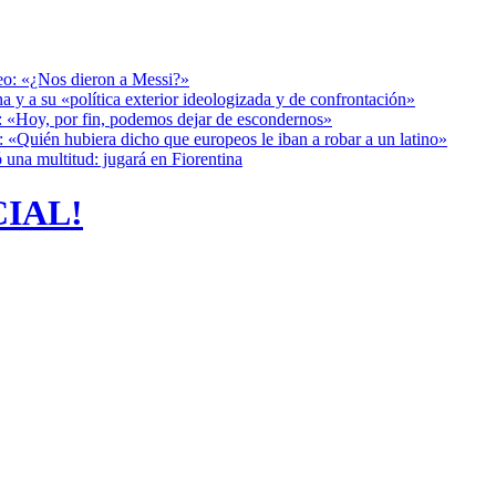
deo: «¿Nos dieron a Messi?»
a y a su «política exterior ideologizada y de confrontación»
r: «Hoy, por fin, podemos dejar de escondernos»
: «Quién hubiera dicho que europeos le iban a robar a un latino»
 una multitud: jugará en Fiorentina
CIAL!