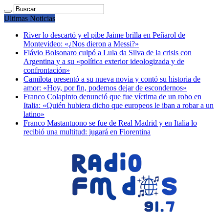
Ultimas Noticias
River lo descartó y el pibe Jaime brilla en Peñarol de
Montevideo: «¿Nos dieron a Messi?»
Flávio Bolsonaro culpó a Lula da Silva de la crisis con
Argentina y a su «política exterior ideologizada y de
confrontación»
Camilota presentó a su nueva novia y contó su historia de
amor: «Hoy, por fin, podemos dejar de escondernos»
Franco Colapinto denunció que fue víctima de un robo en
Italia: «Quién hubiera dicho que europeos le iban a robar a un
latino»
Franco Mastantuono se fue de Real Madrid y en Italia lo
recibió una multitud: jugará en Fiorentina