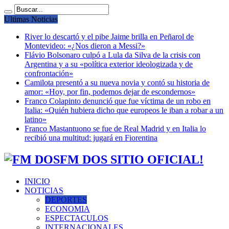
Ultimas Noticias
River lo descartó y el pibe Jaime brilla en Peñarol de
Montevideo: «¿Nos dieron a Messi?»
Flávio Bolsonaro culpó a Lula da Silva de la crisis con
Argentina y a su «política exterior ideologizada y de
confrontación»
Camilota presentó a su nueva novia y contó su historia de
amor: «Hoy, por fin, podemos dejar de escondernos»
Franco Colapinto denunció que fue víctima de un robo en
Italia: «Quién hubiera dicho que europeos le iban a robar a un
latino»
Franco Mastantuono se fue de Real Madrid y en Italia lo
recibió una multitud: jugará en Fiorentina
FM DOS SITIO OFICIAL!
INICIO
NOTICIAS
DEPORTES
ECONOMIA
ESPECTACULOS
INTERNACIONALES