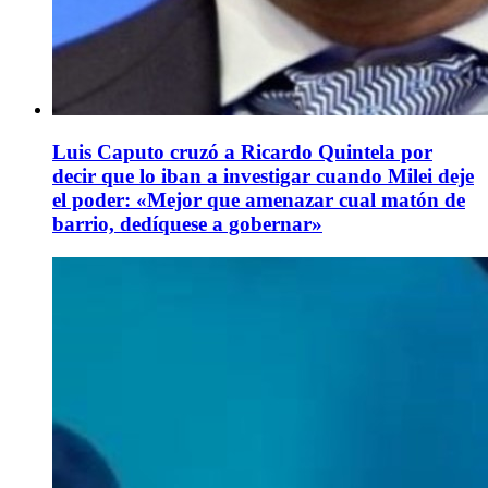
Luis Caputo cruzó a Ricardo Quintela por
decir que lo iban a investigar cuando Milei deje
el poder: «Mejor que amenazar cual matón de
barrio, dedíquese a gobernar»