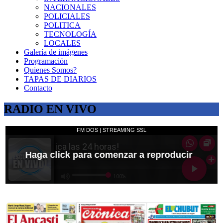
NACIONALES
POLICIALES
POLITICA
TECNOLOGÍA
LOCALES
Galería de imágenes
Programación
Quienes Somos?
TAPAS DE DIARIOS
Contacto
RADIO EN VIVO