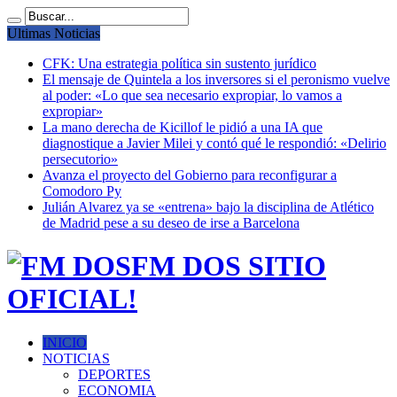
Ultimas Noticias
CFK: Una estrategia política sin sustento jurídico
El mensaje de Quintela a los inversores si el peronismo vuelve
al poder: «Lo que sea necesario expropiar, lo vamos a
expropiar»
La mano derecha de Kicillof le pidió a una IA que
diagnostique a Javier Milei y contó qué le respondió: «Delirio
persecutorio»
Avanza el proyecto del Gobierno para reconfigurar a
Comodoro Py
Julián Alvarez ya se «entrena» bajo la disciplina de Atlético
de Madrid pese a su deseo de irse a Barcelona
FM DOS SITIO
OFICIAL!
INICIO
NOTICIAS
DEPORTES
ECONOMIA