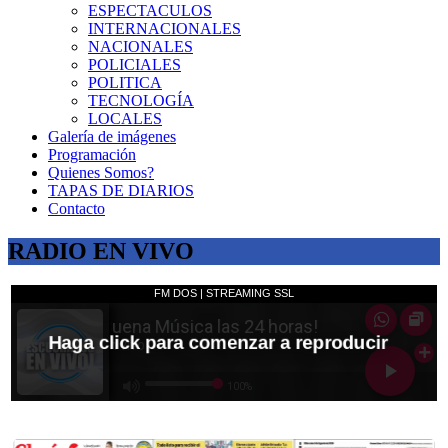
ESPECTACULOS
INTERNACIONALES
NACIONALES
POLICIALES
POLITICA
TECNOLOGÍA
LOCALES
Galería de imágenes
Programación
Quienes Somos?
TAPAS DE DIARIOS
Contacto
RADIO EN VIVO