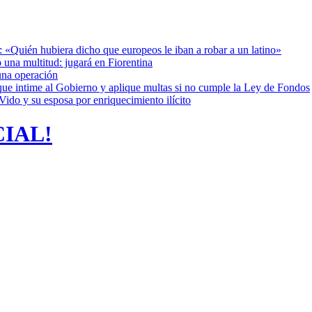
: «Quién hubiera dicho que europeos le iban a robar a un latino»
 una multitud: jugará en Fiorentina
una operación
cia que intime al Gobierno y aplique multas si no cumple la Ley de Fondos
ido y su esposa por enriquecimiento ilícito
CIAL!