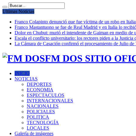
Ultimas Noticias
Franco Colapinto denunció que fue víctima de un robo en Italia
Franco Mastantuono se fue de Real Madrid y en Italia lo recibió
Dolor en Chubut: murió el intendente de Gaiman en medio de 
Escala el conflicto universitario: los rectores piden a la Justi
La Cámara de Casación confirmó el procesamiento de Julio de V
FM DOS SITIO OFI
INICIO
NOTICIAS
DEPORTES
ECONOMIA
ESPECTACULOS
INTERNACIONALES
NACIONALES
POLICIALES
POLITICA
TECNOLOGÍA
LOCALES
Galería de imágenes