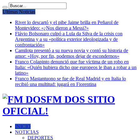
Ultimas Noticias
River lo descartó y el pibe Jaime brilla en Peñarol de
Montevideo: «¿Nos dieron a Messi?»
Flávio Bolsonaro culpó a Lula da Silva de la crisis con
Argentina y a su «política exterior ideologizada y de
confrontación»
Camilota presentó a su nueva novia y contó su historia de
amor: «Hoy, por fin, podemos dejar de escondernos»
Franco Colapinto denunció que fue víctima de un robo en
Italia: «Quién hubiera dicho que europeos le iban a robar a un
latino»
Franco Mastantuono se fue de Real Madrid y en Italia lo
recibió una multitud: jugará en Fiorentina
FM DOS SITIO
OFICIAL!
INICIO
NOTICIAS
DEPORTES