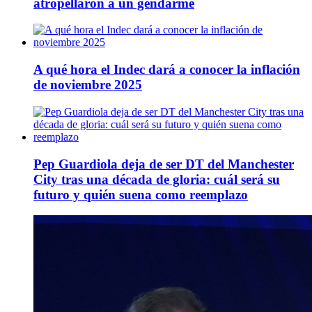
atropellaron a un gendarme
A qué hora el Indec dará a conocer la inflación
de noviembre 2025
Pep Guardiola deja de ser DT del Manchester
City tras una década de gloria: cuál será su
futuro y quién suena como reemplazo