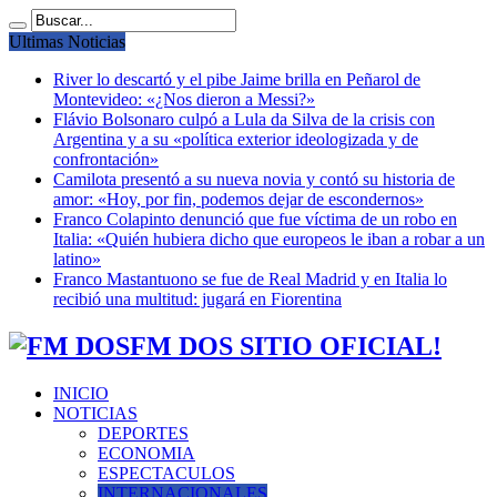
Ultimas Noticias
River lo descartó y el pibe Jaime brilla en Peñarol de
Montevideo: «¿Nos dieron a Messi?»
Flávio Bolsonaro culpó a Lula da Silva de la crisis con
Argentina y a su «política exterior ideologizada y de
confrontación»
Camilota presentó a su nueva novia y contó su historia de
amor: «Hoy, por fin, podemos dejar de escondernos»
Franco Colapinto denunció que fue víctima de un robo en
Italia: «Quién hubiera dicho que europeos le iban a robar a un
latino»
Franco Mastantuono se fue de Real Madrid y en Italia lo
recibió una multitud: jugará en Fiorentina
FM DOS SITIO OFICIAL!
INICIO
NOTICIAS
DEPORTES
ECONOMIA
ESPECTACULOS
INTERNACIONALES