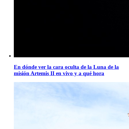
En dónde ver la cara oculta de la Luna de la
misión Artemis II en vivo y a qué hora