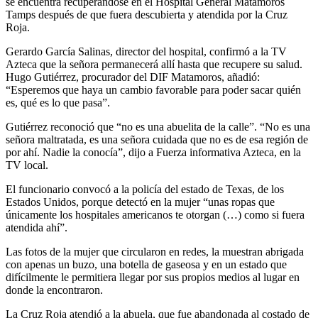
se encuentra recuperándose en el Hospital General Matamoros
Tamps después de que fuera descubierta y atendida por la Cruz
Roja.
Gerardo García Salinas, director del hospital, confirmó a la TV
Azteca que la señora permanecerá allí hasta que recupere su salud.
Hugo Gutiérrez, procurador del DIF Matamoros, añadió:
“Esperemos que haya un cambio favorable para poder sacar quién
es, qué es lo que pasa”.
Gutiérrez reconoció que “no es una abuelita de la calle”. “No es una
señora maltratada, es una señora cuidada que no es de esa región de
por ahí. Nadie la conocía”, dijo a Fuerza informativa Azteca, en la
TV local.
El funcionario convocó a la policía del estado de Texas, de los
Estados Unidos, porque detectó en la mujer “unas ropas que
únicamente los hospitales americanos te otorgan (…) como si fuera
atendida ahí”.
Las fotos de la mujer que circularon en redes, la muestran abrigada
con apenas un buzo, una botella de gaseosa y en un estado que
difícilmente le permitiera llegar por sus propios medios al lugar en
donde la encontraron.
La Cruz Roja atendió a la abuela, que fue abandonada al costado de