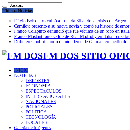
Ultimas Noticias
Flávio Bolsonaro culpó a Lula da Silva de la crisis con Argentin
Camilota presentó a su nueva novia y contó su historia de amo
Franco Colapinto denunció que fue víctima de un robo en Italia
Franco Mastantuono se fue de Real Madrid y en Italia lo recibió
Dolor en Chubut: murió el intendente de Gaiman en medio de 
FM DOS SITIO OFI
INICIO
NOTICIAS
DEPORTES
ECONOMIA
ESPECTACULOS
INTERNACIONALES
NACIONALES
POLICIALES
POLITICA
TECNOLOGÍA
LOCALES
Galería de imágenes