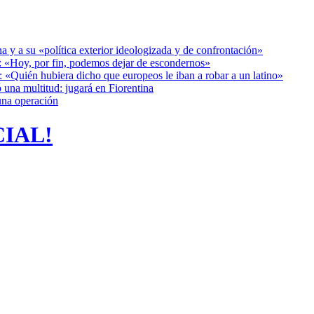
a y a su «política exterior ideologizada y de confrontación»
r: «Hoy, por fin, podemos dejar de escondernos»
: «Quién hubiera dicho que europeos le iban a robar a un latino»
 una multitud: jugará en Fiorentina
una operación
CIAL!