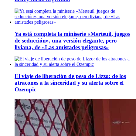
Ya está completa la miniserie «Merteuil, juegos
de seducción», una versión elegante, pero
liviana, de «Las amistades peligrosas»
El viaje de liberación de peso de Lizzo: de los
atracones a la sinceridad y su alerta sobre el
Ozempic