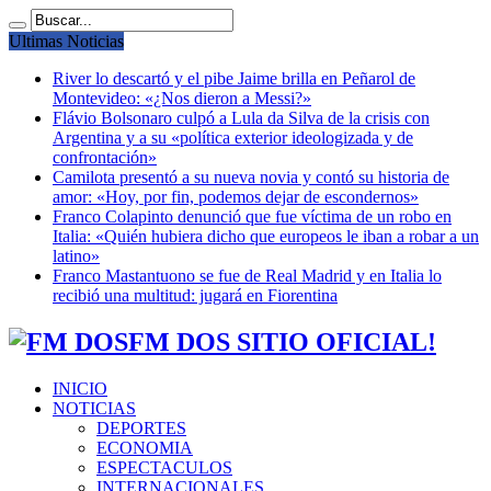
Ultimas Noticias
River lo descartó y el pibe Jaime brilla en Peñarol de
Montevideo: «¿Nos dieron a Messi?»
Flávio Bolsonaro culpó a Lula da Silva de la crisis con
Argentina y a su «política exterior ideologizada y de
confrontación»
Camilota presentó a su nueva novia y contó su historia de
amor: «Hoy, por fin, podemos dejar de escondernos»
Franco Colapinto denunció que fue víctima de un robo en
Italia: «Quién hubiera dicho que europeos le iban a robar a un
latino»
Franco Mastantuono se fue de Real Madrid y en Italia lo
recibió una multitud: jugará en Fiorentina
FM DOS SITIO OFICIAL!
INICIO
NOTICIAS
DEPORTES
ECONOMIA
ESPECTACULOS
INTERNACIONALES