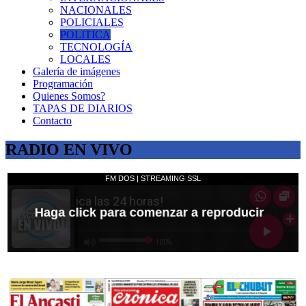
NACIONALES
POLICIALES
POLITICA
TECNOLOGÍA
LOCALES
Galería de imágenes
Programación
Quienes Somos?
TAPAS DE DIARIOS
Contacto
RADIO EN VIVO