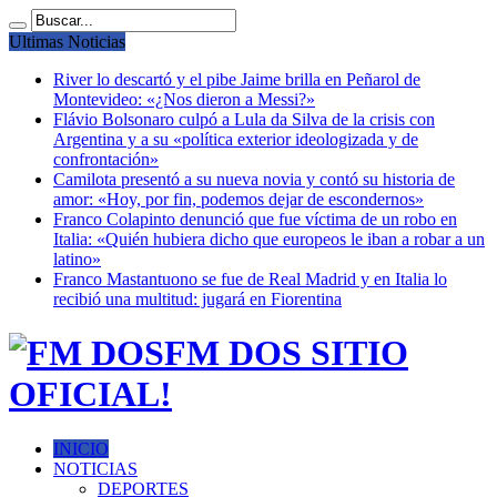
Ultimas Noticias
River lo descartó y el pibe Jaime brilla en Peñarol de
Montevideo: «¿Nos dieron a Messi?»
Flávio Bolsonaro culpó a Lula da Silva de la crisis con
Argentina y a su «política exterior ideologizada y de
confrontación»
Camilota presentó a su nueva novia y contó su historia de
amor: «Hoy, por fin, podemos dejar de escondernos»
Franco Colapinto denunció que fue víctima de un robo en
Italia: «Quién hubiera dicho que europeos le iban a robar a un
latino»
Franco Mastantuono se fue de Real Madrid y en Italia lo
recibió una multitud: jugará en Fiorentina
FM DOS SITIO
OFICIAL!
INICIO
NOTICIAS
DEPORTES