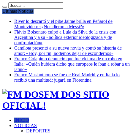
Ultimas Noticias
River lo descartó y el pibe Jaime brilla en Peñarol de
Montevideo: «¿Nos dieron a Messi?»
Flávio Bolsonaro culpó a Lula da Silva de la crisis con
Argentina y a su «política exterior ideologizada y de
confrontación»
Camilota presentó a su nueva novia y contó su historia de
amor: «Hoy, por fin, podemos dejar de escondernos»
Franco Colapinto denunció que fue víctima de un robo en
Italia: «Quién hubiera dicho que europeos le iban a robar a un
latino»
Franco Mastantuono se fue de Real Madrid y en Italia lo
recibió una multitud: jugará en Fiorentina
FM DOS SITIO
OFICIAL!
INICIO
NOTICIAS
DEPORTES