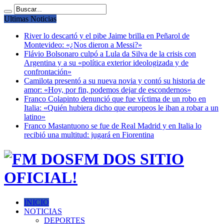
Ultimas Noticias
River lo descartó y el pibe Jaime brilla en Peñarol de
Montevideo: «¿Nos dieron a Messi?»
Flávio Bolsonaro culpó a Lula da Silva de la crisis con
Argentina y a su «política exterior ideologizada y de
confrontación»
Camilota presentó a su nueva novia y contó su historia de
amor: «Hoy, por fin, podemos dejar de escondernos»
Franco Colapinto denunció que fue víctima de un robo en
Italia: «Quién hubiera dicho que europeos le iban a robar a un
latino»
Franco Mastantuono se fue de Real Madrid y en Italia lo
recibió una multitud: jugará en Fiorentina
FM DOS SITIO
OFICIAL!
INICIO
NOTICIAS
DEPORTES