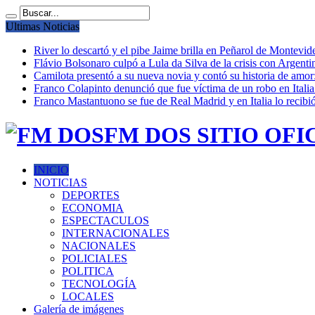
Ultimas Noticias
River lo descartó y el pibe Jaime brilla en Peñarol de Montevi
Flávio Bolsonaro culpó a Lula da Silva de la crisis con Argentin
Camilota presentó a su nueva novia y contó su historia de amo
Franco Colapinto denunció que fue víctima de un robo en Italia
Franco Mastantuono se fue de Real Madrid y en Italia lo recibió
FM DOS SITIO OFI
INICIO
NOTICIAS
DEPORTES
ECONOMIA
ESPECTACULOS
INTERNACIONALES
NACIONALES
POLICIALES
POLITICA
TECNOLOGÍA
LOCALES
Galería de imágenes