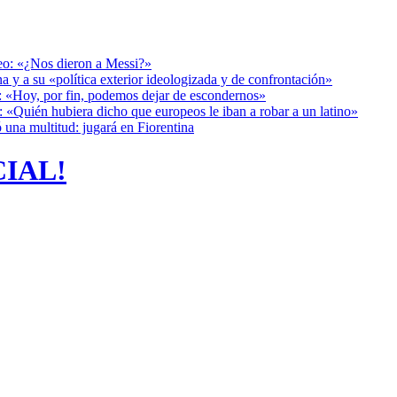
deo: «¿Nos dieron a Messi?»
a y a su «política exterior ideologizada y de confrontación»
r: «Hoy, por fin, podemos dejar de escondernos»
: «Quién hubiera dicho que europeos le iban a robar a un latino»
 una multitud: jugará en Fiorentina
CIAL!