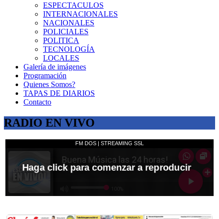
ESPECTACULOS
INTERNACIONALES
NACIONALES
POLICIALES
POLITICA
TECNOLOGÍA
LOCALES
Galería de imágenes
Programación
Quienes Somos?
TAPAS DE DIARIOS
Contacto
RADIO EN VIVO