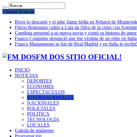
Ultimas Noticias
River lo descartó y el pibe Jaime brilla en Peñarol de Montevi
Flávio Bolsonaro culpó a Lula da Silva de la crisis con Argentin
Camilota presentó a su nueva novia y contó su historia de amo
Franco Colapinto denunció que fue víctima de un robo en Italia
Franco Mastantuono se fue de Real Madrid y en Italia lo recibió
FM DOS SITIO OFICIAL!
INICIO
NOTICIAS
DEPORTES
ECONOMIA
ESPECTACULOS
INTERNACIONALES
NACIONALES
POLICIALES
POLITICA
TECNOLOGÍA
LOCALES
Galería de imágenes
Programación