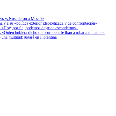
deo: «¿Nos dieron a Messi?»
a y a su «política exterior ideologizada y de confrontación»
r: «Hoy, por fin, podemos dejar de escondernos»
: «Quién hubiera dicho que europeos le iban a robar a un latino»
 una multitud: jugará en Fiorentina