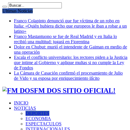
Ultimas Noticias
Franco Colapinto denunció que fue víctima de un robo en
Italia: «Quién hubiera dicho que europeos le iban a robar a un
latino»
Franco Mastantuono se fue de Real Madrid y en Italia lo
recibió una multitud: jugará en Fiorentina
Dolor en Chubut: murió el intendente de Gaiman en medio de
una operación
Escala el conflicto universitario: los rectores piden a la Justicia
que intime al Gobierno y aplique multas si no cumple la Ley
de Fondos
La Cámara de Casación confirmó el procesamiento de Julio
de Vido y su esposa por enriquecimiento ilícito
FM DOS SITIO OFICIAL!
INICIO
NOTICIAS
DEPORTES
ECONOMIA
ESPECTACULOS
INTERNACIONALES