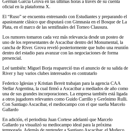
Germán García Grova en las últimas horas a través de su cuenta
oficial en la plataforma X.
El “Ruso” se encuentra entrenando con Estudiantes y preparando el
apasionante clásico que disputará con Gimnasia en el Bosque de La
Plata, en el marco de las semifinales del Torneo Clausura.
Los rumores tomaron cada vez más relevancia desde un posteo de
uno de los representantes de Ascacibar dentro del Monumental, la
cancha de River. Grova reveló posteriormente que hubo una reunión
dentro del estadio para avanzar con las negociaciones de forma
presencial.
Leé también: Miguel Borja reapareció tras el anuncio de su salida de
River y hay varios clubes interesados en contratarlo
Federico Iglesias y Kristian Bereit trabajan para la agencia CAA
Stellar Argentina, la cual firmó a Ascacibar a mediados de año como
una de sus grandes incorporaciones. La empresa también está ligada
a otros jugadores relevantes como Guido Carrillo y Gerónimo Rulli.
Con Santiago Ascacibar, el mediocampo con el que sueña Marcelo
Gallardo
En adición, el periodista Juan Cortese adelantó que Marcelo
Gallardo ya visualizó su mediocampo ideal para la próxima
temporada. Además de pretender a Santiago Ascacibar, el Muñeco