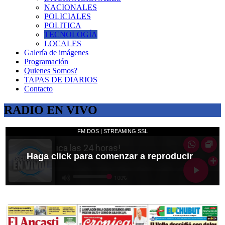
NACIONALES
POLICIALES
POLITICA
TECNOLOGÍA
LOCALES
Galería de imágenes
Programación
Quienes Somos?
TAPAS DE DIARIOS
Contacto
RADIO EN VIVO