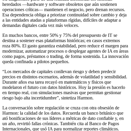
heredados —hardware y software obsoletos que aún sostienen
operaciones críticas— mantienen el negocio, pero drenan recursos.
Esa dependencia obliga a priorizar continuidad sobre cambio y deja
a las entidades atadas a plataformas rígidas, difíciles de adaptar a
demandas digitales cada vez más veloces.
En muchos bancos, entre 50% y 75% del presupuesto de IT se
destina a sostener esas plataformas históricas; en casos extremos
roza 80%. El gasto garantiza estabilidad, pero reduce el margen para
modernizar, automatizar procesos o desplegar agentes de IA en áreas
como pagos, préstamos o trading, de forma sostenida. La innovación
queda confinada a pilotos pequeños.
“Los mercados de capitales conllevan riesgo y deben predecir
precios en distintos escenarios, además de volatilidad y sensibilidad.
Durante años esa tarea recayó en matemáticos y físicos que
modelaron el futuro con datos históricos. Hoy la presión es hacerlo
en tiempo real, con simulaciones masivas que permitan gestionar
riesgo bajo alta incertidumbre”, sintetiza Harmon.
La conversación sobre regulación se cruza con otra obsesión de
Harmon: la calidad de los datos. Recuerda un banco británico que
ató bonificaciones de sus líderes a métricas de dato confiable y, en
un año, revirtió fallas crónicas. También cita al Banco de Pagos
Internacionales, que usó IA para normalizar reportes climáticos.