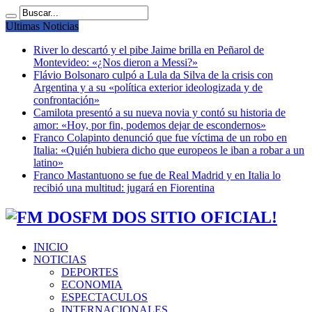
Ultimas Noticias
River lo descartó y el pibe Jaime brilla en Peñarol de
Montevideo: «¿Nos dieron a Messi?»
Flávio Bolsonaro culpó a Lula da Silva de la crisis con
Argentina y a su «política exterior ideologizada y de
confrontación»
Camilota presentó a su nueva novia y contó su historia de
amor: «Hoy, por fin, podemos dejar de escondernos»
Franco Colapinto denunció que fue víctima de un robo en
Italia: «Quién hubiera dicho que europeos le iban a robar a un
latino»
Franco Mastantuono se fue de Real Madrid y en Italia lo
recibió una multitud: jugará en Fiorentina
FM DOS SITIO OFICIAL!
INICIO
NOTICIAS
DEPORTES
ECONOMIA
ESPECTACULOS
INTERNACIONALES