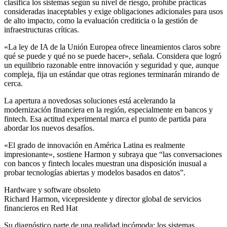
clasifica los sistemas según su nivel de riesgo, prohíbe prácticas
consideradas inaceptables y exige obligaciones adicionales para usos
de alto impacto, como la evaluación crediticia o la gestión de
infraestructuras críticas.
«La ley de IA de la Unión Europea ofrece lineamientos claros sobre
qué se puede y qué no se puede hacer», señala. Considera que logró
un equilibrio razonable entre innovación y seguridad y que, aunque
compleja, fija un estándar que otras regiones terminarán mirando de
cerca.
La apertura a novedosas soluciones está acelerando la
modernización financiera en la región, especialmente en bancos y
fintech. Esa actitud experimental marca el punto de partida para
abordar los nuevos desafíos.
«El grado de innovación en América Latina es realmente
impresionante», sostiene Harmon y subraya que “las conversaciones
con bancos y fintech locales muestran una disposición inusual a
probar tecnologías abiertas y modelos basados en datos”.
Hardware y software obsoleto
Richard Harmon, vicepresidente y director global de servicios
financieros en Red Hat
Su diagnóstico parte de una realidad incómoda: los sistemas