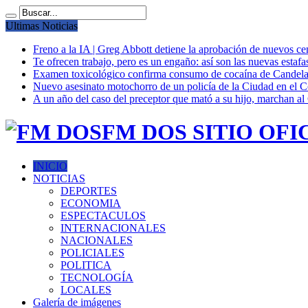
Ultimas Noticias
Freno a la IA | Greg Abbott detiene la aprobación de nuevos ce
Te ofrecen trabajo, pero es un engaño: así son las nuevas estafa
Examen toxicológico confirma consumo de cocaína de Candela
Nuevo asesinato motochorro de un policía de la Ciudad en el
A un año del caso del preceptor que mató a su hijo, marchan al 
FM DOS SITIO OFI
INICIO
NOTICIAS
DEPORTES
ECONOMIA
ESPECTACULOS
INTERNACIONALES
NACIONALES
POLICIALES
POLITICA
TECNOLOGÍA
LOCALES
Galería de imágenes