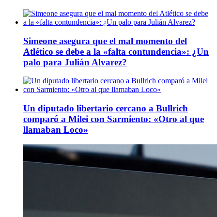
Simeone asegura que el mal momento del
Atlético se debe a la «falta contundencia»: ¿Un
palo para Julián Alvarez?
Un diputado libertario cercano a Bullrich
comparó a Milei con Sarmiento: «Otro al que
llamaban Loco»