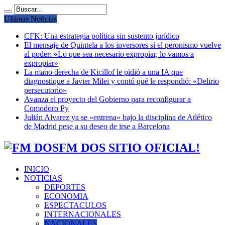
Ultimas Noticias
CFK: Una estrategia política sin sustento jurídico
El mensaje de Quintela a los inversores si el peronismo vuelve
al poder: «Lo que sea necesario expropiar, lo vamos a
expropiar»
La mano derecha de Kicillof le pidió a una IA que
diagnostique a Javier Milei y contó qué le respondió: «Delirio
persecutorio»
Avanza el proyecto del Gobierno para reconfigurar a
Comodoro Py
Julián Alvarez ya se «entrena» bajo la disciplina de Atlético
de Madrid pese a su deseo de irse a Barcelona
FM DOS SITIO OFICIAL!
INICIO
NOTICIAS
DEPORTES
ECONOMIA
ESPECTACULOS
INTERNACIONALES
NACIONALES