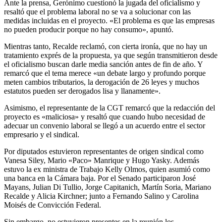
Ante la prensa, Gerónimo cuestionó la jugada del oficialismo y
resaltó que el problema laboral no se va a solucionar con las
medidas incluidas en el proyecto. «El problema es que las empresas
no pueden producir porque no hay consumo», apuntó.
Mientras tanto, Recalde reclamó, con cierta ironía, que no hay un
tratamiento exprés de la propuesta, ya que según transmitieron desde
el oficialismo buscan darle media sanción antes de fin de año. Y
remarcó que el tema merece «un debate largo y profundo porque
meten cambios tributarios, la derogación de 26 leyes y muchos
estatutos pueden ser derogados lisa y llanamente».
Asimismo, el representante de la CGT remarcó que la redacción del
proyecto es «maliciosa» y resaltó que cuando hubo necesidad de
adecuar un convenio laboral se llegó a un acuerdo entre el sector
empresario y el sindical.
Por diputados estuvieron representantes de origen sindical como
Vanesa Siley, Mario «Paco» Manrique y Hugo Yasky. Además
estuvo la ex ministra de Trabajo Kelly Olmos, quien asumió como
una banca en la Cámara baja. Por el Senado participaron José
Mayans, Julian Di Tullio, Jorge Capitanich, Martín Soria, Mariano
Recalde y Alicia Kirchner; junto a Fernando Salino y Carolina
Moisés de Convicción Federal.
Sin embargo, no estuvieron presentes en la reunión los