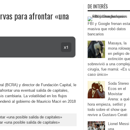
DE INTERÉS
vas para afrontar «una
FBI y Google frenan esta
masiva que robó datos
bancarios
Masaya, la
x1
mona rolowa
en peligro de
extinción qu
sobrevivió a una complej
cirugía, fue mamá: «Es 
caso único»
Soda Stereo
al (BCRA) y director de Fundación Capital, le
Ecos en el
frontar una eventual salida de capitales,
Movistar
s cambiaria. La volatilidad en los flujos
Arena: a qué
ondenó al gobierno de Mauricio Macri en 2018
hora empieza, setlist y
todo sobre el show que
revive a Gustavo Cerati
r «una posible salida de capitales»
Lionel Messi
una