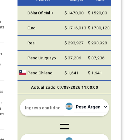
n
e
las
n
FMDOS
d
COTIZACIONES DE MONEDAS
es
Moneda
Compra
Venta
e
Dólar Oficial +
$ 1470,00
$ 1520,00
n
Los
Euro
$ 1716,013
$ 1730,123
Real
$ 293,927
$ 293,928
rió