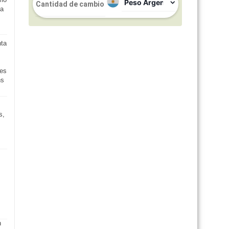
na
Peso Uruguayo
$ 37,236
$ 37,236
nta
Peso Chileno
$ 1,641
$ 1,641
s
Actualizado: 07/08/2026 11:00:00
nes
ns
s,