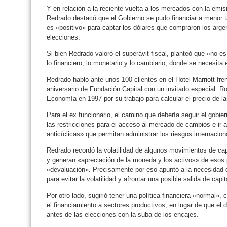
Y en relación a la reciente vuelta a los mercados con la emis
Redrado destacó que el Gobierno se pudo financiar a menor ta
es «positivo» para captar los dólares que compraron los arg
elecciones.
Si bien Redrado valoró el superávit fiscal, planteó que «no es
lo financiero, lo monetario y lo cambiario, donde se necesita e
Redrado habló ante unos 100 clientes en el Hotel Marriott fre
aniversario de Fundación Capital con un invitado especial: R
Economía en 1997 por su trabajo para calcular el precio de la
Para el ex funcionario, el camino que debería seguir el gobier
las restricciones para el acceso al mercado de cambios e ir a
anticíclicas» que permitan administrar los riesgos internaciona
Redrado recordó la volatilidad de algunos movimientos de c
y generan «apreciación de la moneda y los activos» de esos
«devaluación». Precisamente por eso apuntó a la necesidad d
para evitar la volatilidad y afrontar una posible salida de capi
Por otro lado, sugirió tener una política financiera «normal»,
el financiamiento a sectores productivos, en lugar de que el 
antes de las elecciones con la suba de los encajes.