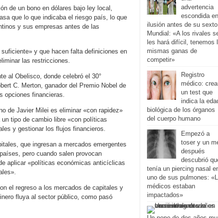
advertencia
ión de un bono en dólares bajo ley local,
escondida e
sa que lo que indicaba el riesgo país, lo que
ilusión antes de su sexto
entinos y sus empresas antes de las
Mundial: «A los rivales s
les hará difícil, tenemos 
mismas ganas de
 suficiente» y que hacen falta definiciones en
competir»
liminar las restricciones.
Registro
nte al Obelisco, donde celebró el 30°
médico: crea
obert C. Merton, ganador del Premio Nobel de
un test que
s opciones financieras.
indica la eda
biológica de los órganos
no de Javier Milei es eliminar «con rapidez»
del cuerpo humano
 un tipo de cambio libre «con políticas
les y gestionar los flujos financieros.
Empezó a
toser y un m
apitales, que ingresan a mercados emergentes
después
 países, pero cuando salen provocan
descubrió qu
e aplicar «políticas económicas anticíclicas
tenía un piercing nasal e
tales».
uno de sus pulmones: «
médicos estaban
 con el regreso a los mercados de capitales y
impactados»
dinero fluya al sector público, como pasó
Un nene de dos años mu