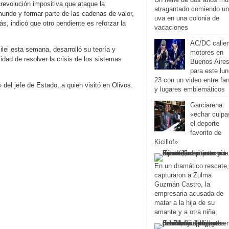
revolución impositiva que ataque la
atragantado comiendo u
mundo y formar parte de las cadenas de valor,
uva en una colonia de
s, indicó que otro pendiente es reforzar la
vacaciones
AC/DC calie
ilei esta semana, desarrolló su teoría y
motores en
idad de resolver la crisis de los sistemas
Buenos Aire
para este lu
23 con un video entre fa
el jefe de Estado, a quien visitó en Olivos.
y lugares emblemáticos
Garciarena:
«echar culpa
el deporte
favorito de
Kicillof»
En un dramático rescate,
capturaron a Zulma
Guzmán Castro, la
empresaria acusada de
matar a la hija de su
amante y a otra niña