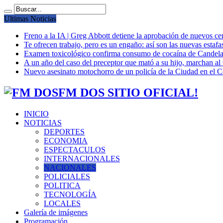
Ultimas Noticias
Freno a la IA | Greg Abbott detiene la aprobación de nuevos ce
Te ofrecen trabajo, pero es un engaño: así son las nuevas estafa
Examen toxicológico confirma consumo de cocaína de Candela
A un año del caso del preceptor que mató a su hijo, marchan al 
Nuevo asesinato motochorro de un policía de la Ciudad en el
FM DOS SITIO OFICIAL!
INICIO
NOTICIAS
DEPORTES
ECONOMIA
ESPECTACULOS
INTERNACIONALES
NACIONALES
POLICIALES
POLITICA
TECNOLOGÍA
LOCALES
Galería de imágenes
Programación