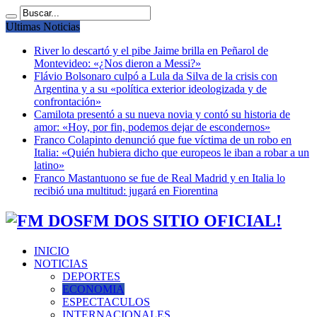
Ultimas Noticias
River lo descartó y el pibe Jaime brilla en Peñarol de
Montevideo: «¿Nos dieron a Messi?»
Flávio Bolsonaro culpó a Lula da Silva de la crisis con
Argentina y a su «política exterior ideologizada y de
confrontación»
Camilota presentó a su nueva novia y contó su historia de
amor: «Hoy, por fin, podemos dejar de escondernos»
Franco Colapinto denunció que fue víctima de un robo en
Italia: «Quién hubiera dicho que europeos le iban a robar a un
latino»
Franco Mastantuono se fue de Real Madrid y en Italia lo
recibió una multitud: jugará en Fiorentina
FM DOS SITIO OFICIAL!
INICIO
NOTICIAS
DEPORTES
ECONOMIA
ESPECTACULOS
INTERNACIONALES