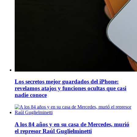
Los secretos mejor guardados del iPhone:
revelamos atajos y funciones ocultas que casi
nadie conoce
A los 84 años y en su casa de Mercedes, murió
el represor Raúl Guglielminetti