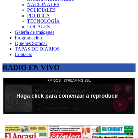
NACIONALES
POLICIALES
POLITICA
TECNOLOGÍA
LOCALES
Galería de imágenes
Programación
Quienes Somos?
TAPAS DE DIARIOS
Contacto
RADIO EN VIVO