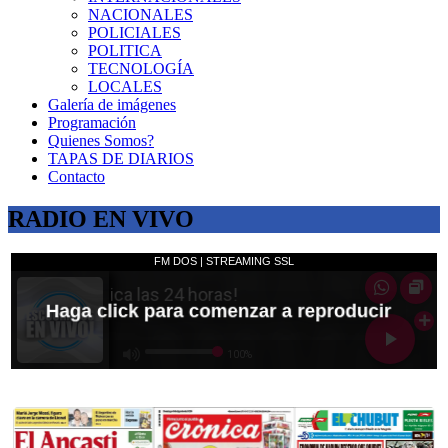
NACIONALES
POLICIALES
POLITICA
TECNOLOGÍA
LOCALES
Galería de imágenes
Programación
Quienes Somos?
TAPAS DE DIARIOS
Contacto
RADIO EN VIVO