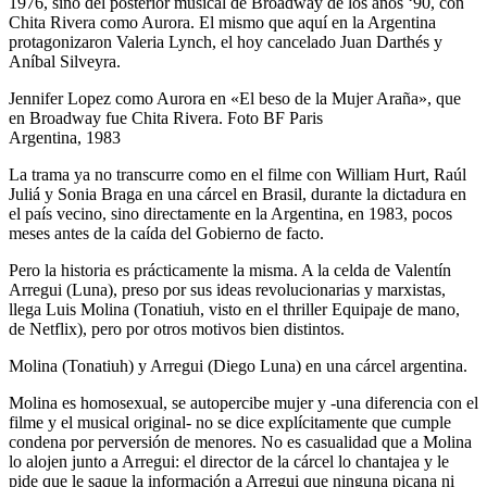
1976, sino del posterior musical de Broadway de los años ‘90, con
Chita Rivera como Aurora. El mismo que aquí en la Argentina
protagonizaron Valeria Lynch, el hoy cancelado Juan Darthés y
Aníbal Silveyra.
Jennifer Lopez como Aurora en «El beso de la Mujer Araña», que
en Broadway fue Chita Rivera. Foto BF Paris
Argentina, 1983
La trama ya no transcurre como en el filme con William Hurt, Raúl
Juliá y Sonia Braga en una cárcel en Brasil, durante la dictadura en
el país vecino, sino directamente en la Argentina, en 1983, pocos
meses antes de la caída del Gobierno de facto.
Pero la historia es prácticamente la misma. A la celda de Valentín
Arregui (Luna), preso por sus ideas revolucionarias y marxistas,
llega Luis Molina (Tonatiuh, visto en el thriller Equipaje de mano,
de Netflix), pero por otros motivos bien distintos.
Molina (Tonatiuh) y Arregui (Diego Luna) en una cárcel argentina.
Molina es homosexual, se autopercibe mujer y -una diferencia con el
filme y el musical original- no se dice explícitamente que cumple
condena por perversión de menores. No es casualidad que a Molina
lo alojen junto a Arregui: el director de la cárcel lo chantajea y le
pide que le saque la información a Arregui que ninguna picana ni