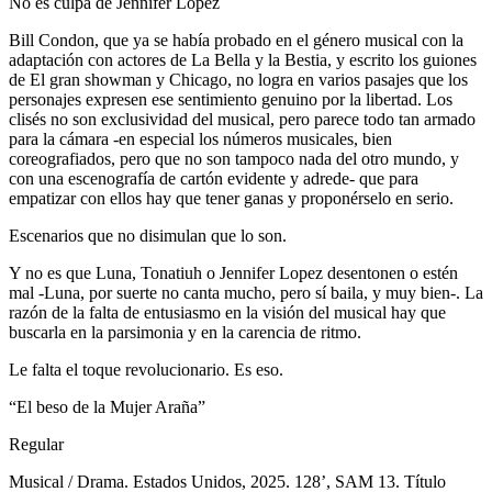
No es culpa de Jennifer Lopez
Bill Condon, que ya se había probado en el género musical con la
adaptación con actores de La Bella y la Bestia, y escrito los guiones
de El gran showman y Chicago, no logra en varios pasajes que los
personajes expresen ese sentimiento genuino por la libertad. Los
clisés no son exclusividad del musical, pero parece todo tan armado
para la cámara -en especial los números musicales, bien
coreografiados, pero que no son tampoco nada del otro mundo, y
con una escenografía de cartón evidente y adrede- que para
empatizar con ellos hay que tener ganas y proponérselo en serio.
Escenarios que no disimulan que lo son.
Y no es que Luna, Tonatiuh o Jennifer Lopez desentonen o estén
mal -Luna, por suerte no canta mucho, pero sí baila, y muy bien-. La
razón de la falta de entusiasmo en la visión del musical hay que
buscarla en la parsimonia y en la carencia de ritmo.
Le falta el toque revolucionario. Es eso.
“El beso de la Mujer Araña”
Regular
Musical / Drama. Estados Unidos, 2025. 128’, SAM 13. Título