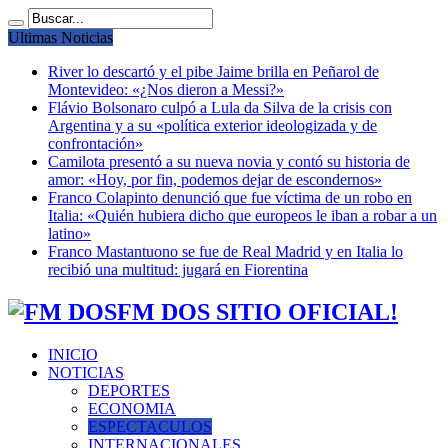
Ultimas Noticias
River lo descartó y el pibe Jaime brilla en Peñarol de
Montevideo: «¿Nos dieron a Messi?»
Flávio Bolsonaro culpó a Lula da Silva de la crisis con
Argentina y a su «política exterior ideologizada y de
confrontación»
Camilota presentó a su nueva novia y contó su historia de
amor: «Hoy, por fin, podemos dejar de escondernos»
Franco Colapinto denunció que fue víctima de un robo en
Italia: «Quién hubiera dicho que europeos le iban a robar a un
latino»
Franco Mastantuono se fue de Real Madrid y en Italia lo
recibió una multitud: jugará en Fiorentina
FM DOS SITIO OFICIAL!
INICIO
NOTICIAS
DEPORTES
ECONOMIA
ESPECTACULOS
INTERNACIONALES