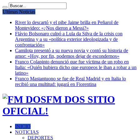
Ultimas Noticias
River lo descartó y el pibe Jaime brilla en Peñarol de
Montevideo: «¿Nos dieron a Messi?»
Flávio Bolsonaro culpó a Lula da Silva de la crisis con
Argentina y a su «política exterior ideologizada y de
confrontación»
Camilota presentó a su nueva novia y contó su historia de
amor: «Hoy, por fin, podemos dejar de escondernos»
Franco Colapinto denunció que fue víctima de un robo en
Italia: «Quién hubiera dicho que europeos le iban a robar a un
latino»
Franco Mastantuono se fue de Real Madrid y en Italia lo
recibió una multitud: jugará en Fiorentina
FM DOS SITIO
OFICIAL!
INICIO
NOTICIAS
DEPORTES