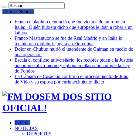
Ultimas Noticias
Franco Colapinto denunció que fue víctima de un robo en
Italia: «Quién hubiera dicho que europeos le iban a robar a un
latino»
Franco Mastantuono se fue de Real Madrid y en Italia lo
recibió una multitud: jugará en Fiorentina
Dolor en Chubut: murió el intendente de Gaiman en medio de
una operación
Escala el conflicto universitario: los rectores piden a la Justicia
que intime al Gobierno y aplique multas si no cumple la Ley
de Fondos
La Cámara de Casación confirmó el procesamiento de Julio
de Vido y su esposa por enriquecimiento ilícito
FM DOS SITIO
OFICIAL!
INICIO
NOTICIAS
DEPORTES