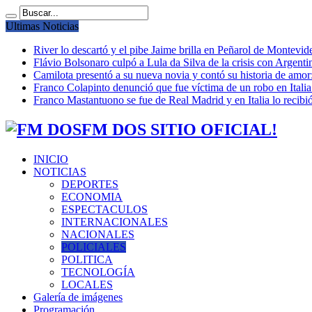
Ultimas Noticias
River lo descartó y el pibe Jaime brilla en Peñarol de Montevi
Flávio Bolsonaro culpó a Lula da Silva de la crisis con Argentin
Camilota presentó a su nueva novia y contó su historia de amo
Franco Colapinto denunció que fue víctima de un robo en Italia
Franco Mastantuono se fue de Real Madrid y en Italia lo recibió
FM DOS SITIO OFICIAL!
INICIO
NOTICIAS
DEPORTES
ECONOMIA
ESPECTACULOS
INTERNACIONALES
NACIONALES
POLICIALES
POLITICA
TECNOLOGÍA
LOCALES
Galería de imágenes
Programación