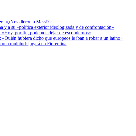
deo: «¿Nos dieron a Messi?»
a y a su «política exterior ideologizada y de confrontación»
r: «Hoy, por fin, podemos dejar de escondernos»
: «Quién hubiera dicho que europeos le iban a robar a un latino»
 una multitud: jugará en Fiorentina