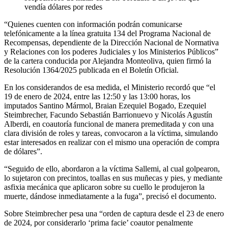
vendía dólares por redes
“Quienes cuenten con información podrán comunicarse
telefónicamente a la línea gratuita 134 del Programa Nacional de
Recompensas, dependiente de la Dirección Nacional de Normativa
y Relaciones con los poderes Judiciales y los Ministerios Públicos”
de la cartera conducida por Alejandra Monteoliva, quien firmó la
Resolución 1364/2025 publicada en el Boletín Oficial.
En los considerandos de esa medida, el Ministerio recordó que “el
19 de enero de 2024, entre las 12:50 y las 13:00 horas, los
imputados Santino Mármol, Braian Ezequiel Bogado, Ezequiel
Steimbrecher, Facundo Sebastián Barrionuevo y Nicolás Agustín
Alberdi, en coautoría funcional de manera premeditada y con una
clara división de roles y tareas, convocaron a la víctima, simulando
estar interesados en realizar con el mismo una operación de compra
de dólares”.
“Seguido de ello, abordaron a la víctima Sallemi, al cual golpearon,
lo sujetaron con precintos, toallas en sus muñecas y pies, y mediante
asfixia mecánica que aplicaron sobre su cuello le produjeron la
muerte, dándose inmediatamente a la fuga”, precisó el documento.
Sobre Steimbrecher pesa una “orden de captura desde el 23 de enero
de 2024, por considerarlo ‘prima facie’ coautor penalmente