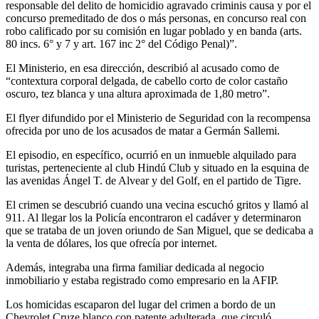
responsable del delito de homicidio agravado criminis causa y por el
concurso premeditado de dos o más personas, en concurso real con
robo calificado por su comisión en lugar poblado y en banda (arts.
80 incs. 6° y 7 y art. 167 inc 2° del Código Penal)”.
El Ministerio, en esa dirección, describió al acusado como de
“contextura corporal delgada, de cabello corto de color castaño
oscuro, tez blanca y una altura aproximada de 1,80 metro”.
El flyer difundido por el Ministerio de Seguridad con la recompensa
ofrecida por uno de los acusados de matar a Germán Sallemi.
El episodio, en específico, ocurrió en un inmueble alquilado para
turistas, perteneciente al club Hindú Club y situado en la esquina de
las avenidas Ángel T. de Alvear y del Golf, en el partido de Tigre.
El crimen se descubrió cuando una vecina escuchó gritos y llamó al
911. Al llegar los la Policía encontraron el cadáver y determinaron
que se trataba de un joven oriundo de San Miguel, que se dedicaba a
la venta de dólares, los que ofrecía por internet.
Además, integraba una firma familiar dedicada al negocio
inmobiliario y estaba registrado como empresario en la AFIP.
Los homicidas escaparon del lugar del crimen a bordo de un
Chevrolet Cruze blanco con patente adulterada, que circuló