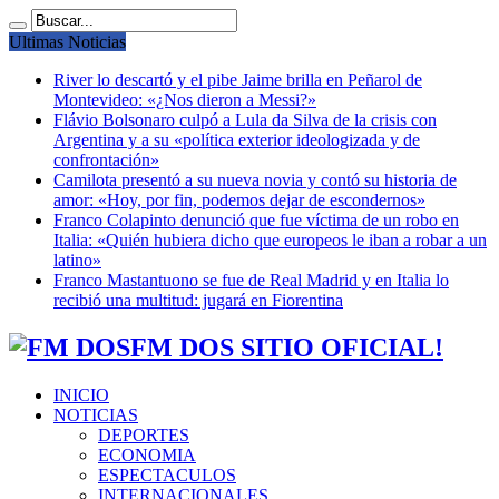
Ultimas Noticias
River lo descartó y el pibe Jaime brilla en Peñarol de
Montevideo: «¿Nos dieron a Messi?»
Flávio Bolsonaro culpó a Lula da Silva de la crisis con
Argentina y a su «política exterior ideologizada y de
confrontación»
Camilota presentó a su nueva novia y contó su historia de
amor: «Hoy, por fin, podemos dejar de escondernos»
Franco Colapinto denunció que fue víctima de un robo en
Italia: «Quién hubiera dicho que europeos le iban a robar a un
latino»
Franco Mastantuono se fue de Real Madrid y en Italia lo
recibió una multitud: jugará en Fiorentina
FM DOS SITIO OFICIAL!
INICIO
NOTICIAS
DEPORTES
ECONOMIA
ESPECTACULOS
INTERNACIONALES