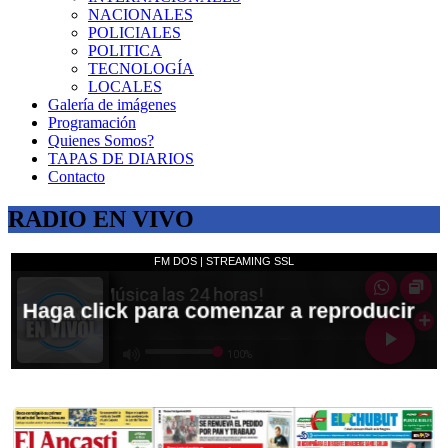
NACIONALES
POLICIALES
POLITICA
TECNOLOGÍA
LOCALES
Galería de imágenes
Programación
Quienes Somos?
TAPAS DE DIARIOS
Contacto
RADIO EN VIVO