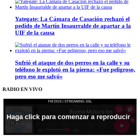
Yategate: La Cámara de Casación rechazó el
pedido de Martín Insaurralde de apartar a la
UIF de la causa
Sufrió el ataque de dos perros en la calle y su
teléfono le explotó en la pierna: «Fue peligroso,
pero eso me salvó»
RADIO EN VIVO