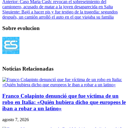
Anterior:
Caso María Cash: revocan el sobreseimiento del
camionero, acusado de matar a la joven desaparecida en Salta
Siguiente:
Bajó a hacer pis y fue testigo de la tragedia: segundos
después, un camión arrolló el auto en el que viajaba su familia
Sobre evolucion
Noticias Relacionadas
Franco Colapinto denunció que fue víctima de un
robo en Italia: «Quién hubiera dicho que europeos le
iban a robar a un latino»
agosto 7, 2026