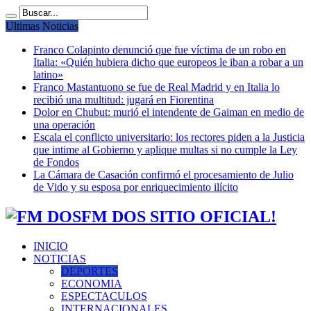
Ultimas Noticias
Franco Colapinto denunció que fue víctima de un robo en
Italia: «Quién hubiera dicho que europeos le iban a robar a un
latino»
Franco Mastantuono se fue de Real Madrid y en Italia lo
recibió una multitud: jugará en Fiorentina
Dolor en Chubut: murió el intendente de Gaiman en medio de
una operación
Escala el conflicto universitario: los rectores piden a la Justicia
que intime al Gobierno y aplique multas si no cumple la Ley
de Fondos
La Cámara de Casación confirmó el procesamiento de Julio
de Vido y su esposa por enriquecimiento ilícito
FM DOS SITIO OFICIAL!
INICIO
NOTICIAS
DEPORTES
ECONOMIA
ESPECTACULOS
INTERNACIONALES