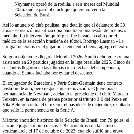
Neymar se operó de la rodilla, a seis meses del Mundial
2026: qué le pasó al crack que quiere volver a la
Selección de Brasil
Así lo anunció el club paulista, que detalló que el delantero de 33
años «se realizó una artroscopia para tratar una lesión del menisco
medial». La intervención quirúrgica fue llevada a cabo por el
médico de la selección brasileña de fútbol, Rodrigo Lasmar. «La
cirugía fue exitosa y el jugador se encuentra bien», agregó el texto.
Su gran objetivo es llegar al Mundial 2026. Sumó ocho goles y una
asistencia en 20 partidos jugados en la liga brasileña 2025. Cinco de
sus tantos llegaron en las últimas cinco fechas del campeonato,
cuando el Santos luchaba por evitar el descenso.
El exjugador de Barcelona y Paris Saint-Germain tiene contrato
hasta fin de año, pero negocia una renovación. «Queremos la
permanencia de Neymar», adelantó el presidente del club, Marcelo
Teixeira, en la rueda de prensa posterior al triunfo 3-0 del Peixe en
Vila Belmiro contra el Cruzeiro, el pasado 7 de diciembre, resultado
que selló la permanencia en la Serie A.
Máximo anotador histórico de la Seleção de Brasil, con 79 goles, el
atacante jugó el último de sus 128 encuentros con la camiseta
verdeamarela el 17 de octubre de 2023, cuando sufrió una grave