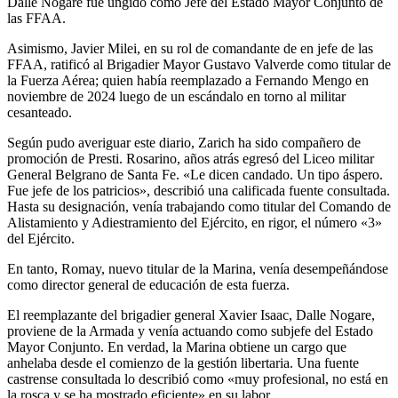
Dalle Nogare fue ungido como Jefe del Estado Mayor Conjunto de
las FFAA.
Asimismo, Javier Milei, en su rol de comandante de en jefe de las
FFAA, ratificó al Brigadier Mayor Gustavo Valverde como titular de
la Fuerza Aérea; quien había reemplazado a Fernando Mengo en
noviembre de 2024 luego de un escándalo en torno al militar
cesanteado.
Según pudo averiguar este diario, Zarich ha sido compañero de
promoción de Presti. Rosarino, años atrás egresó del Liceo militar
General Belgrano de Santa Fe. «Le dicen candado. Un tipo áspero.
Fue jefe de los patricios», describió una calificada fuente consultada.
Hasta su designación, venía trabajando como titular del Comando de
Alistamiento y Adiestramiento del Ejército, en rigor, el número «3»
del Ejército.
En tanto, Romay, nuevo titular de la Marina, venía desempeñándose
como director general de educación de esta fuerza.
El reemplazante del brigadier general Xavier Isaac, Dalle Nogare,
proviene de la Armada y venía actuando como subjefe del Estado
Mayor Conjunto. En verdad, la Marina obtiene un cargo que
anhelaba desde el comienzo de la gestión libertaria. Una fuente
castrense consultada lo describió como «muy profesional, no está en
la rosca y se ha mostrado eficiente» en su labor.