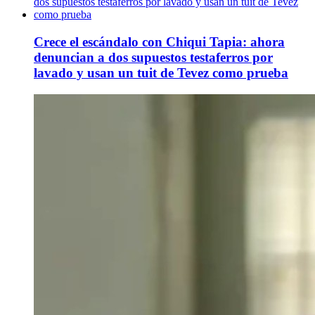
Crece el escándalo con Chiqui Tapia: ahora
denuncian a dos supuestos testaferros por
lavado y usan un tuit de Tevez como prueba