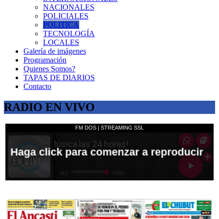
NACIONALES
POLICIALES
POLITICA
TECNOLOGÍA
LOCALES
Galería de imágenes
Programación
Quienes Somos?
TAPAS DE DIARIOS
Contacto
RADIO EN VIVO