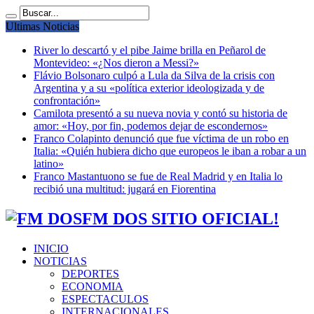
Ultimas Noticias
River lo descartó y el pibe Jaime brilla en Peñarol de
Montevideo: «¿Nos dieron a Messi?»
Flávio Bolsonaro culpó a Lula da Silva de la crisis con
Argentina y a su «política exterior ideologizada y de
confrontación»
Camilota presentó a su nueva novia y contó su historia de
amor: «Hoy, por fin, podemos dejar de escondernos»
Franco Colapinto denunció que fue víctima de un robo en
Italia: «Quién hubiera dicho que europeos le iban a robar a un
latino»
Franco Mastantuono se fue de Real Madrid y en Italia lo
recibió una multitud: jugará en Fiorentina
FM DOS SITIO OFICIAL!
INICIO
NOTICIAS
DEPORTES
ECONOMIA
ESPECTACULOS
INTERNACIONALES