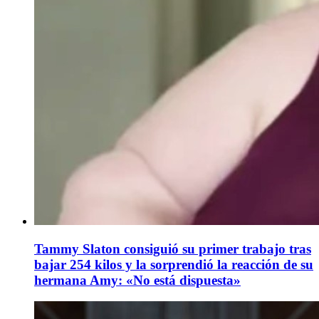
Tammy Slaton consiguió su primer trabajo tras
bajar 254 kilos y la sorprendió la reacción de su
hermana Amy: «No está dispuesta»