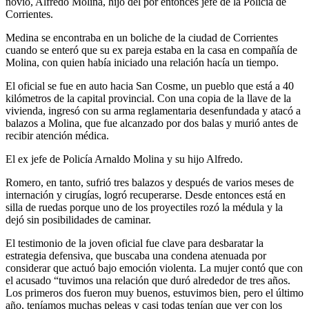
novio, Alfredo Molina, hijo del por entonces jefe de la Policía de
Corrientes.
Medina se encontraba en un boliche de la ciudad de Corrientes
cuando se enteró que su ex pareja estaba en la casa en compañía de
Molina, con quien había iniciado una relación hacía un tiempo.
El oficial se fue en auto hacia San Cosme, un pueblo que está a 40
kilómetros de la capital provincial. Con una copia de la llave de la
vivienda, ingresó con su arma reglamentaria desenfundada y atacó a
balazos a Molina, que fue alcanzado por dos balas y murió antes de
recibir atención médica.
El ex jefe de Policía Arnaldo Molina y su hijo Alfredo.
Romero, en tanto, sufrió tres balazos y después de varios meses de
internación y cirugías, logró recuperarse. Desde entonces está en
silla de ruedas porque uno de los proyectiles rozó la médula y la
dejó sin posibilidades de caminar.
El testimonio de la joven oficial fue clave para desbaratar la
estrategia defensiva, que buscaba una condena atenuada por
considerar que actuó bajo emoción violenta. La mujer contó que con
el acusado “tuvimos una relación que duró alrededor de tres años.
Los primeros dos fueron muy buenos, estuvimos bien, pero el último
año, teníamos muchas peleas y casi todas tenían que ver con los