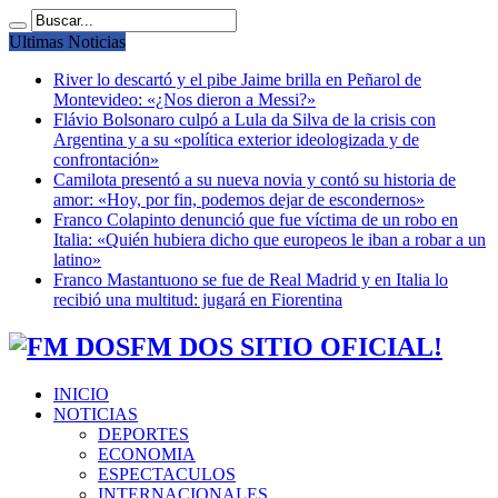
Ultimas Noticias
River lo descartó y el pibe Jaime brilla en Peñarol de
Montevideo: «¿Nos dieron a Messi?»
Flávio Bolsonaro culpó a Lula da Silva de la crisis con
Argentina y a su «política exterior ideologizada y de
confrontación»
Camilota presentó a su nueva novia y contó su historia de
amor: «Hoy, por fin, podemos dejar de escondernos»
Franco Colapinto denunció que fue víctima de un robo en
Italia: «Quién hubiera dicho que europeos le iban a robar a un
latino»
Franco Mastantuono se fue de Real Madrid y en Italia lo
recibió una multitud: jugará en Fiorentina
FM DOS SITIO OFICIAL!
INICIO
NOTICIAS
DEPORTES
ECONOMIA
ESPECTACULOS
INTERNACIONALES