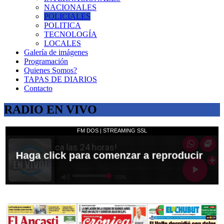
NACIONALES
POLICIALES
POLITICA
TECNOLOGÍA
LOCALES
Galería de imágenes
Programación
Quienes Somos?
TAPAS DE DIARIOS
Contacto
RADIO EN VIVO