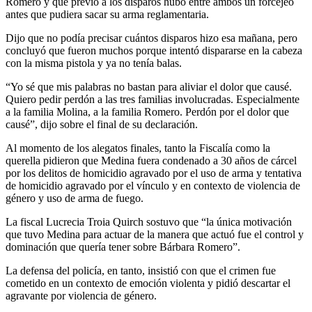
Romero y que previo a los disparos hubo entre ambos un forcejeo
antes que pudiera sacar su arma reglamentaria.
Dijo que no podía precisar cuántos disparos hizo esa mañana, pero
concluyó que fueron muchos porque intentó dispararse en la cabeza
con la misma pistola y ya no tenía balas.
“Yo sé que mis palabras no bastan para aliviar el dolor que causé.
Quiero pedir perdón a las tres familias involucradas. Especialmente
a la familia Molina, a la familia Romero. Perdón por el dolor que
causé”, dijo sobre el final de su declaración.
Al momento de los alegatos finales, tanto la Fiscalía como la
querella pidieron que Medina fuera condenado a 30 años de cárcel
por los delitos de homicidio agravado por el uso de arma y tentativa
de homicidio agravado por el vínculo y en contexto de violencia de
género y uso de arma de fuego.
La fiscal Lucrecia Troia Quirch sostuvo que “la única motivación
que tuvo Medina para actuar de la manera que actuó fue el control y
dominación que quería tener sobre Bárbara Romero”.
La defensa del policía, en tanto, insistió con que el crimen fue
cometido en un contexto de emoción violenta y pidió descartar el
agravante por violencia de género.